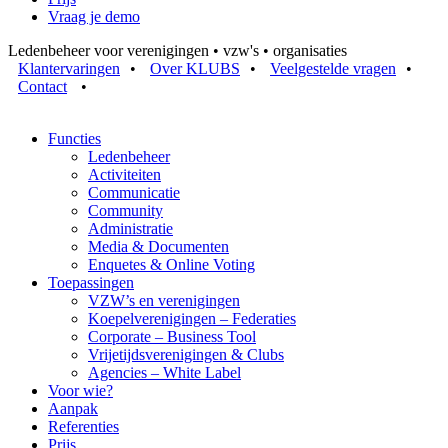
Vraag je demo
Ledenbeheer voor verenigingen • vzw's • organisaties
Klantervaringen
•
Over KLUBS
•
Veelgestelde vragen
•
Contact
•
Functies
Ledenbeheer
Activiteiten
Communicatie
Community
Administratie
Media & Documenten
Enquetes & Online Voting
Toepassingen
VZW’s en verenigingen
Koepelverenigingen – Federaties
Corporate – Business Tool
Vrijetijdsverenigingen & Clubs
Agencies – White Label
Voor wie?
Aanpak
Referenties
Prijs