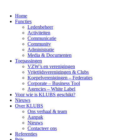
Home
Functies
Ledenbeheer
Activiteiten
Communicatie
Community
Administratie
Media & Documenten
Toepassingen
VZW’s en verenigingen
Vrijetijdsverenigingen & Clubs
Koepelverenigingen – Federaties
Corporate – Business Tool
Agencies – White Label
Voor wie is KLUBS geschikt?
Nieuws
Over KLUBS
Ons verhaal & team
Aanpak
Nieuws
Contacteer ons
Referenties
Prijs